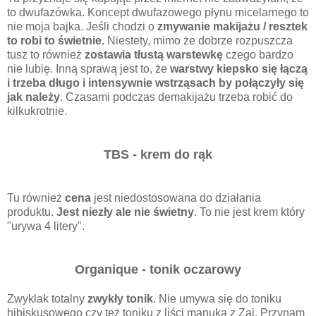
to dwufazówka. Koncept dwufazowego płynu micelarnego to
nie moja bajka. Jeśli chodzi o
zmywanie makijażu / resztek
to robi to świetnie.
Niestety, mimo że dobrze rozpuszcza
tusz to również
zostawia tłustą warstewkę
czego bardzo
nie lubię. Inną sprawą jest to, że
warstwy kiepsko się łączą
i trzeba długo i intensywnie wstrząsach by połączyły się
jak należy
. Czasami podczas demakijażu trzeba robić do
kilkukrotnie.
TBS - krem do rąk
Tu również
cena
jest niedostosowana do działania
produktu.
Jest niezły ale nie świetny
. To nie jest krem który
"urywa 4 litery".
Organique - tonik oczarowy
Zwyklak totalny
zwykły tonik
. Nie umywa się do toniku
hibiskusowego czy też toniku z liści manuka z Zai. Przynam