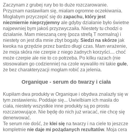
Zaczynam z grubej rury bo to duże rozczarowanie.
Przyznam nastawiłam się, miałam ogromne oczekiwania.
Mogłabym przyczepić się do
zapachu, który jest
niezmiernie nieprzyjemny
ale gdyby działanie było świetne
najpewniej bym jakoś przyzwyczaiła. Niestety tu chodzi o
działanie. Mam mieszaną cerę (poza strefą T normalną) i
niestety on jest dla mnie zbyt bogaty.
Siedzi na skórze
jak
kwoka na grzędzie przez bardzo długi czas. Mam wrażenie,
że moja skóra nie czerpie z niego żadnych korzyści.... choć
może czerpie ale nie to co potrzeba. Po kilku razach (nie
stosowałam go codziennie) na czole wywaliło mi takie
gule
,
że bez charakteryzacji mogłam robić za jelenia.
Organique - serum do twarzy i ciała
Kupiłam dwa produkty w Organique i obydwa znalazły się w
tym zestawieniu. Poddaje się... Uwielbiam ich masła do
ciała, niestety wszystkie inne produkty są po prostu
rozczarowujące. Nie będę do nich już wracać, nie chcę się
denerwować.
Te serum nie dość, że
klei się
na twarzy i na ciele to jeszcze
kompletnie
nie daje mi pożądanych rezultatów
. Moja cera