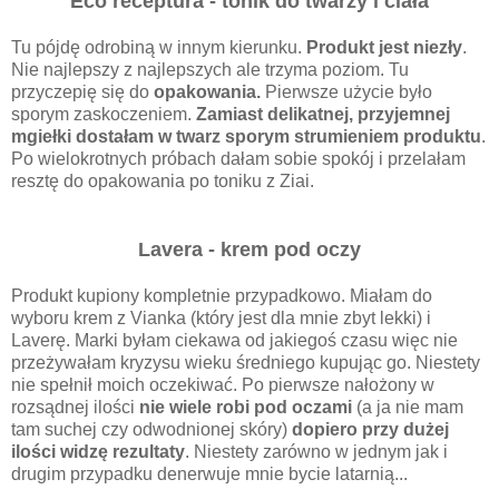
Eco receptura - tonik do twarzy i ciała
Tu pójdę odrobiną w innym kierunku.
Produkt jest niezły
.
Nie najlepszy z najlepszych ale trzyma poziom. Tu
przyczepię się do
opakowania.
Pierwsze użycie było
sporym zaskoczeniem.
Zamiast delikatnej, przyjemnej
mgiełki dostałam w twarz sporym strumieniem produktu
.
Po wielokrotnych próbach dałam sobie spokój i przelałam
resztę do opakowania po toniku z Ziai.
Lavera - krem pod oczy
Produkt kupiony kompletnie przypadkowo. Miałam do
wyboru krem z Vianka (który jest dla mnie zbyt lekki) i
Laverę. Marki byłam ciekawa od jakiegoś czasu więc nie
przeżywałam kryzysu wieku średniego kupując go. Niestety
nie spełnił moich oczekiwać. Po pierwsze nałożony w
rozsądnej ilości
nie wiele robi pod oczami
(a ja nie mam
tam suchej czy odwodnionej skóry)
dopiero przy dużej
ilości widzę rezultaty
. Niestety zarówno w jednym jak i
drugim przypadku denerwuje mnie bycie latarnią...