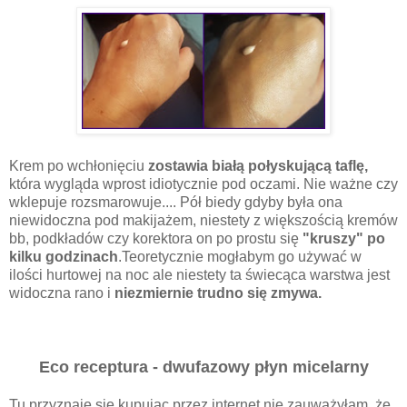
Krem po wchłonięciu
zostawia białą połyskującą taflę,
która wygląda wprost idiotycznie pod oczami. Nie ważne czy
wklepuje rozsmarowuje.... Pół biedy gdyby była ona
niewidoczna pod makijażem, niestety z większością kremów
bb, podkładów czy korektora on po prostu się
"kruszy" po
kilku godzinach
.Teoretycznie mogłabym go używać w
ilości hurtowej na noc ale niestety ta świecąca warstwa jest
widoczna rano i
niezmiernie trudno się zmywa.
Eco receptura - dwufazowy płyn micelarny
Tu przyznaje się kupując przez internet nie zauważyłam, że